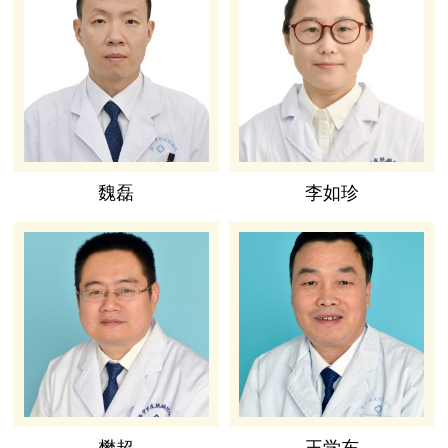
魏磊
李如珍
樊超
王学东