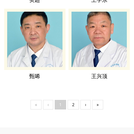
甄唏
王兴顶
«
‹
1
2
›
»