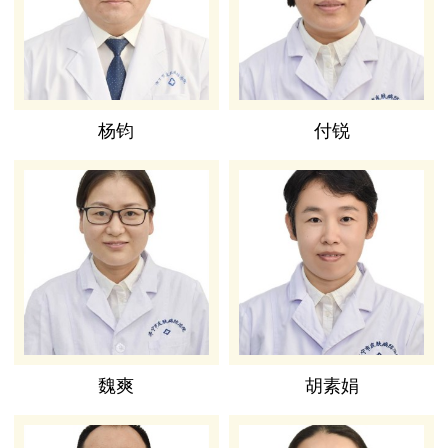
杨钧
付锐
魏爽
胡素娟