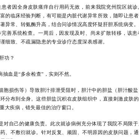
性患者因全身皮肤瘙痒自行用药无效，前来我院兖州院区就诊
丰富的临床经验判断，有可能是内脏代谢异常所致，随即让患者
显著异常、转氨酶升高，结合问诊情况高度怀疑肝胆系统病变。
步完善系统检查。一周后，因发现及时、尚未扩散转移，该患
严谨细致、不疏漏隐患的专业诊疗态度深表感谢。
肝功？
抽血是“多余检查”，实则不然。
细胞损伤等）导致胆汁排泄受阻时，胆汁中的胆盐（胆汁酸盐
循环分布到全身。这些胆盐沉积在皮肤组织中，直接刺激皮肤的
期重大疾病，错失最佳的治疗窗口。
是对自己的健康负责。此次就诊病例充分体现了我院不局限于
开药、不敷衍就诊。针对反复、顽固、不明原因的皮肤问题，通