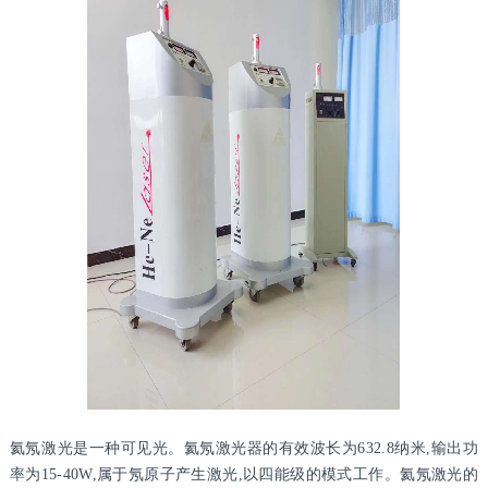
氦氖激光是一种可见光。氦氖激光器的有效波长为632.8纳米,输出功
率为15-40W,属于氖原子产生激光,以四能级的模式工作。氦氖激光的