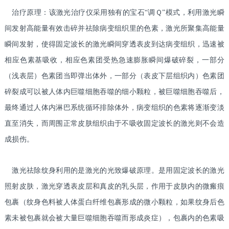
治疗原理：该激光治疗仪采用独有的宝石“调Ｑ”模式，利用激光瞬
间发射高能量有效击碎并祛除病变组织里的色素，激光所聚集高能量
瞬间发射，使得固定波长的激光瞬间穿透表皮到达病变组织，迅速被
相应色素基吸收，相应色素团受热急速膨胀瞬间爆破碎裂，一部分
（浅表层）色素团当即弹出体外，一部分（表皮下层组织内）色素团
碎裂成可以被人体内巨噬细胞吞噬的细小颗粒，被巨噬细胞吞噬后，
最终通过人体内淋巴系统循环排除体外，病变组织的色素将逐渐变淡
直至消失，而周围正常皮肤组织由于不吸收固定波长的激光则不会造
成损伤。
激光祛除纹身利用的是激光的光致爆破原理。是用固定波长的激光
照射皮肤，激光穿透表皮层和真皮的乳头层，作用于皮肤内的微瘢痕
包裹（纹身色料被人体蛋白纤维包裹形成的微小颗粒，如果纹身后色
素未被包裹就会被大量巨噬细胞吞噬而形成炎症），包裹内的色素吸